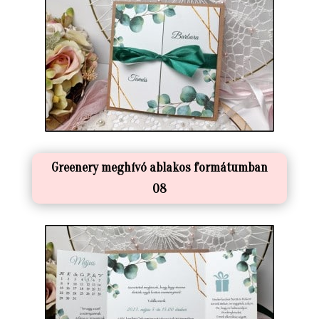
Greenery meghívó ablakos formátumban
08