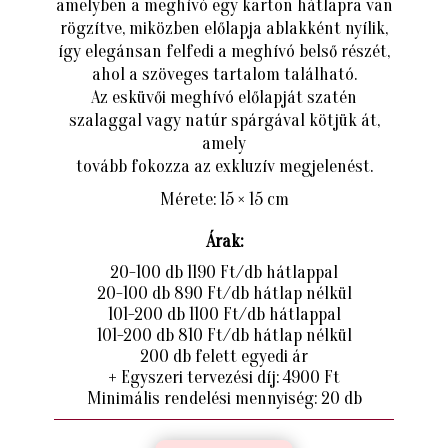
amelyben a meghívó egy karton hátlapra van
rögzítve, miközben előlapja ablakként nyílik,
így elegánsan felfedi a meghívó belső részét,
ahol a szöveges tartalom található.
Az esküvői meghívó előlapját szatén
szalaggal vagy natúr spárgával kötjük át,
amely
tovább fokozza az exkluzív megjelenést.
Mérete: 15 × 15 cm
Árak:
20-100 db 1190 Ft/db hátlappal
20-100 db 890 Ft/db hátlap nélkül
101-200 db 1100 Ft/db hátlappal
101-200 db 810 Ft/db hátlap nélkül
200 db felett egyedi ár
+ Egyszeri tervezési díj: 4900 Ft
Minimális rendelési mennyiség: 20 db