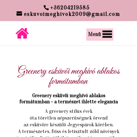
google-site-verification:
+36204219585
google00c6300f6013a60e.html
eskuvoimeghivok2009@gmail.com
Menü
Greenery esküvői meghívó ablakos
formátumban
Greenery esküvői meghívó ablakos
formátumban – a természet ihlette elegancia
A greenery stílus évek
óta töretlen népszerűségnek örvend
az esküvőre készülő Jegyespárok körében.
A természetes, friss és letisztult zöld növények