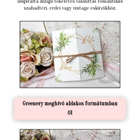
inspirálta dizájn tökéletes választás romantikus
szabadtéri, erdei vagy vintage esküvőkhöz.
Greenery meghívó ablakos formátumban
01