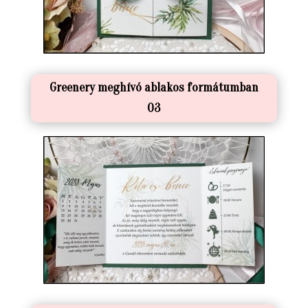
Greenery meghívó ablakos formátumban
03