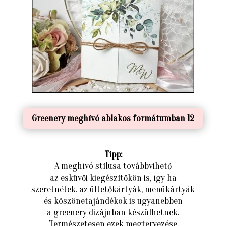
Greenery meghívó ablakos formátumban 12
Tipp:
A meghívó stílusa továbbvihető
az esküvői kiegészítőkön is, így ha
szeretnétek, az ültetőkártyák, menükártyák
és köszönetajándékok is ugyanebben
a greenery dizájnban készülhetnek.
Természetesen ezek megtervezése