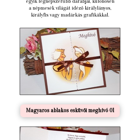
egyik legnépszerűbb darabjai, különösen
a népmesék világát idéző királylányos,
királyfis vagy madárkás grafikákkal.
Magyaros ablakos esküvői meghívó 01