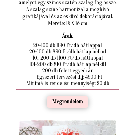
amelyet egy színes szatén szalag fog össze.
A szalag színe harmonizál a meghívó
grafikájával és az esküvő dekorációjával.
Mérete: 15 X 15 cm
Árak:
20-100 db 1190 Ft/db hátlappal
20-100 db 890 Ft/db hátlap nélkül
101-200 db 1100 Ft/db hátlappal
101-200 db 810 Ft/db hátlap nélkül
200 db felett egyedi ár
+ Egyszeri tervezési díj: 4900 Ft
Minimális rendelési mennyiség: 20 db
Megrendelem