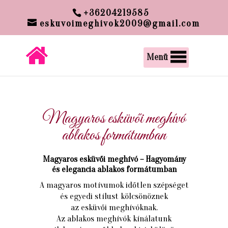
google-site-verification:
+36204219585
google00c6300f6013a60e.html
eskuvoimeghivok2009@gmail.com
Menü
Magyaros esküvői meghívó
ablakos formátumban
Magyaros esküvői meghívó – Hagyomány
és elegancia ablakos formátumban
A magyaros motívumok időtlen szépséget
és egyedi stílust kölcsönöznek
az esküvői meghívóknak.
Az ablakos meghívók kínálatunk