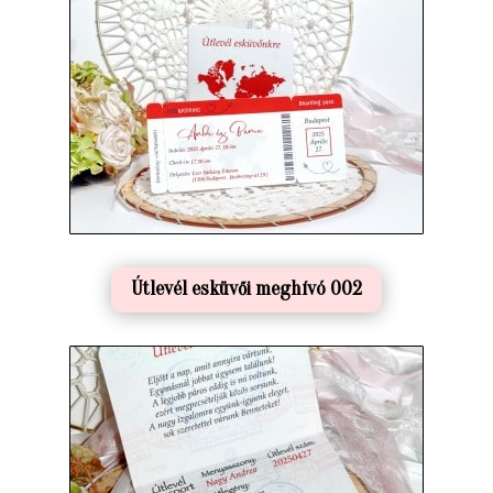
Útlevél esküvői meghívó 002