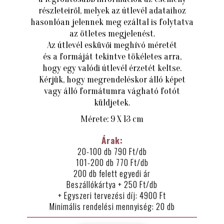
részleteiről, melyek az útlevél adataihoz
hasonlóan jelennek meg ezáltal is folytatva
az ötletes megjelenést.
Az útlevél esküvői meghívó méretét
és a formáját tekintve tökéletes arra,
hogy egy valódi útlevél érzetét keltse.
Kérjük, hogy megrendeléskor álló képet
vagy álló formátumra vágható fotót
küldjetek.
Mérete: 9 X 13 cm
Árak:
20-100 db 790 Ft/db
101-200 db 770 Ft/db
200 db felett egyedi ár
Beszállókártya + 250 Ft/db
+ Egyszeri tervezési díj: 4900 Ft
Minimális rendelési mennyiség: 20 db