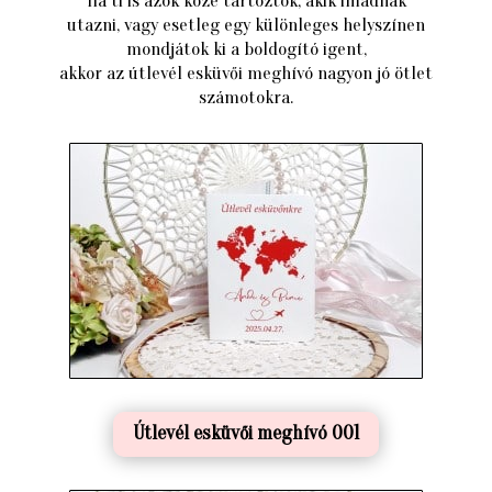
Ha ti is azok közé tartoztok, akik imádnak
utazni, vagy esetleg egy különleges helyszínen
mondjátok ki a boldogító igent,
akkor az útlevél esküvői meghívó nagyon jó ötlet
számotokra.
Útlevél esküvői meghívó 001