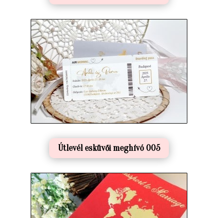
Útlevél esküvői meghívó 005