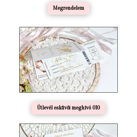
Megrendelem
Útlevél esküvői meghívó 010