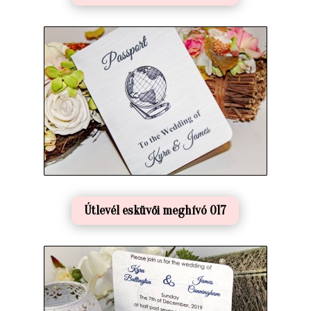
Útlevél esküvői meghívó 017