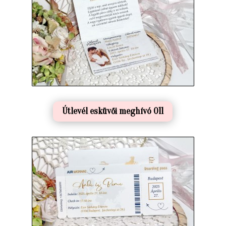
Útlevél esküvői meghívó 011