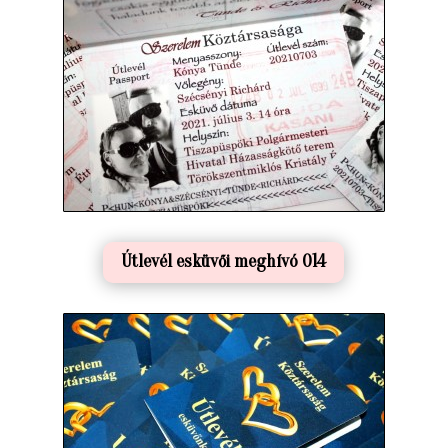
Útlevél esküvői meghívó 014