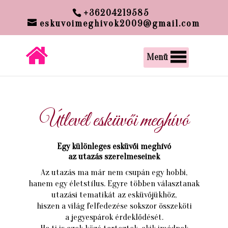
google-site-verification:
+36204219585
google00c6300f6013a60e.html
eskuvoimeghivok2009@gmail.com
Menü
Útlevél esküvői meghívó
Egy különleges esküvői meghívó
az utazás szerelmeseinek
Az utazás ma már nem csupán egy hobbi,
hanem egy életstílus. Egyre többen választanak
utazási tematikát az esküvőjükhöz,
hiszen a világ felfedezése sokszor összeköti
a jegyespárok érdeklődését.