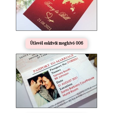
Útlevél esküvői meghívó 006