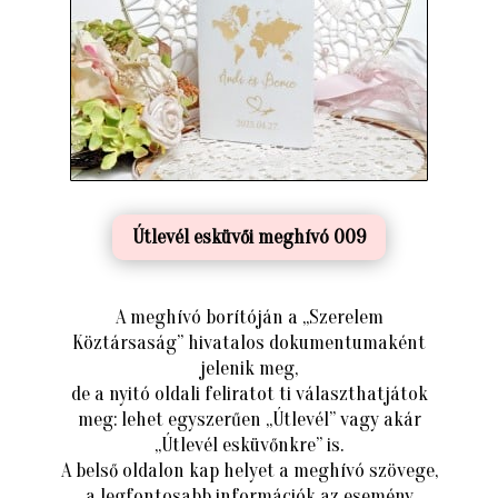
Útlevél esküvői meghívó 009
A meghívó borítóján a „Szerelem
Köztársaság” hivatalos dokumentumaként
jelenik meg,
de a nyitó oldali feliratot ti választhatjátok
meg: lehet egyszerűen „Útlevél” vagy akár
„Útlevél esküvőnkre” is.
A belső oldalon kap helyet a meghívó szövege,
a legfontosabb információk az esemény