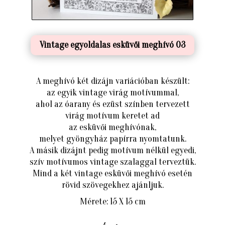
Vintage egyoldalas esküvői meghívó 03
A meghívó két dizájn variációban készült:
az egyik vintage virág motívummal,
ahol az óarany és ezüst színben tervezett
virág motívum keretet ad
az esküvői meghívónak,
melyet gyöngyház papírra nyomtatunk.
A másik dizájnt pedig motívum nélkül egyedi,
szív motívumos vintage szalaggal terveztük.
Mind a két vintage esküvői meghívó esetén
rövid szövegekhez ajánljuk.
Mérete: 15 X 15 cm