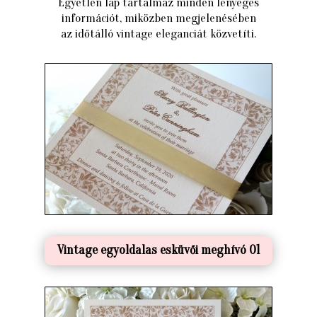
Egyetlen lap tartalmaz minden lényeges
információt, miközben megjelenésében
az időtálló vintage eleganciát közvetíti.
Vintage egyoldalas esküvői meghívó 01