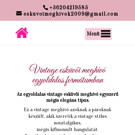
google-site-verification:
+36204219585
google00c6300f6013a60e.html
eskuvoimeghivok2009@gmail.com
Menü
Vintage esküvői meghívó
egyoldalas formátumban
Az egyoldalas vintage esküvői meghívó egyszerű
mégis elegáns típus.
Ez a vintage meghívó azoknak a pároknak
készült, akik szeretik a vintage stílus
nosztalgikus,
mégis kifinomult hangulatát.