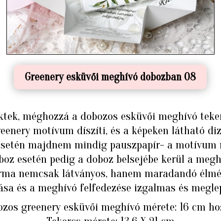
Greenery esküvői meghívó dobozban 08
ktek, méghozzá a dobozos esküvői meghívó teker
eenery motívum díszíti, és a képeken látható diz
 esetén majdnem mindig pauszpapír- a motívum m
boz esetén pedig a doboz belsejébe kerül a meghí
orma nemcsak látványos, hanem maradandó élmén
ása és a meghívó felfedezése izgalmas és megle
zos greenery esküvői meghívó mérete: 16 cm h