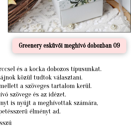
Greenery esküvői meghívó dobozban 09
ccsel és a kocka dobozos típusunkat.
ájnok közül tudtok választani.
ellett a szöveges tartalom kerül.
vó szövege és az idézet.
yt is nyújt a meghívottak számára,
petésszerű élményt ad.
osszú