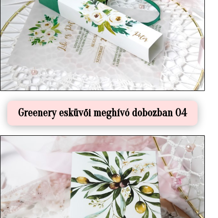
Greenery esküvői meghívó dobozban 04