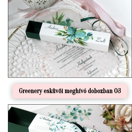
Greenery esküvői meghívó dobozban 03