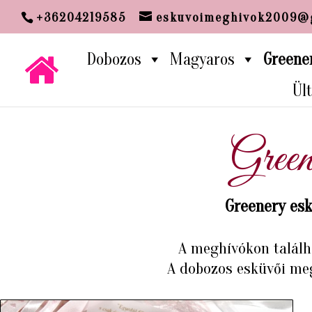
google-site-verification: google00c63
+36204219585
eskuvoimeghivok2009@
Dobozos
Magyaros
Greene
Ül
Green
Greenery esk
A meghívókon találha
A dobozos esküvői meg