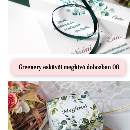
Greenery esküvői meghívó dobozban 06