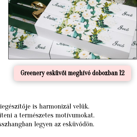
Greenery esküvői meghívó dobozban 12
egészítője is harmonizál velük.
íteni a természetes motívumokat.
összhangban legyen az esküvődön.