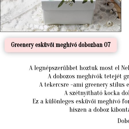
Greenery esküvői meghívó dobozban 07
A legnépszerűbbet hoztuk most el Ne
A dobozos meghívók tetejét gr
A tekercsre -ami greenery stílus
A szétnyitható kocka do
Ez a különleges esküvői meghívó f
hiszen a doboz kibont
Dobo