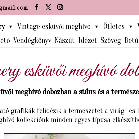
00f6013a60e.html
gmail.com
ry
Vintage esküvői meghívó
Ötletes
tető
Vendégkönyv
Nászút
Idézet
Szöveg
Betű
ery esküvői meghívó do
üvői meghívó dobozban a stílus és a termész
tó grafikák felidézik a természetet a virág- és 
hívó kollekciónk minden egyes típusa elkészíthe