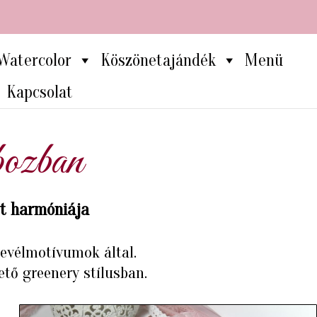
Watercolor
Köszönetajándék
Menü
Kapcsolat
bozban
et harmóniája
levélmotívumok által.
tő greenery stílusban.