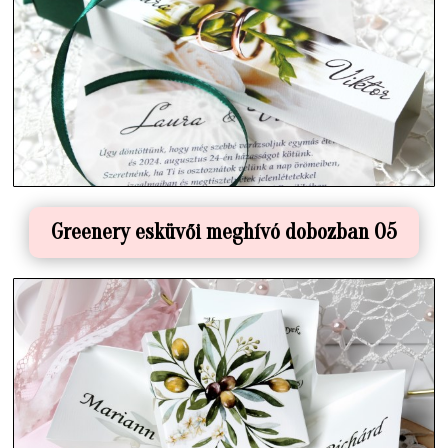
Greenery esküvői meghívó dobozban 05